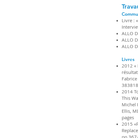
Trava
Commun
Livre :
Intervi
ALLO DO
ALLO DO
ALLO DO
Livres
2012 « 
résulta
Fabrice
383818
2014 To
This Wa
Michel 
Ellis, 
pages
2015 «P
Replac
pp 367-