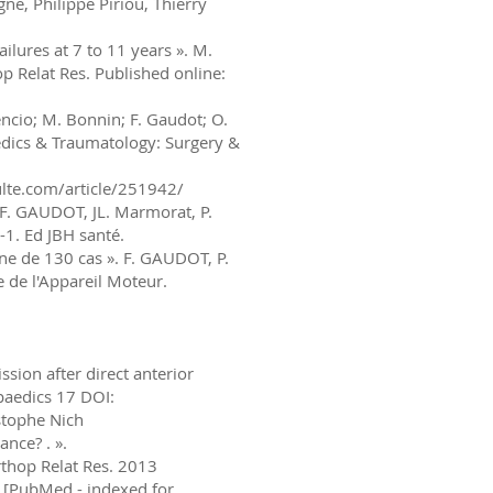
ne, Philippe Piriou, Thierry
ilures at 7 to 11 years ». M.
hop Relat Res. Published online:
encio; M. Bonnin; F. Gaudot; O.
paedics & Traumatology: Surgery &
lte.com/article/251942/
, F. GAUDOT, JL. Marmorat, P.
-1. Ed JBH santé.
ne de 130 cas ». F. GAUDOT, P.
e de l'Appareil Moteur.
sion after direct anterior
paedics 17 DOI:
stophe Nich
ance? . ».
thop Relat Res. 2013
[PubMed - indexed for