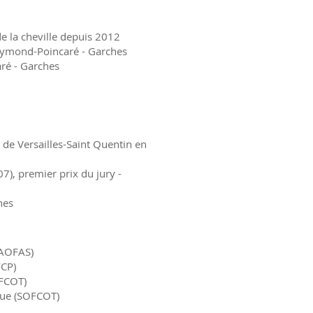
e la cheville depuis 2012
 Raymond-Poincaré - Garches
aré - Garches
é de Versailles-Saint Quentin en
), premier prix du jury -
nes
(AOFAS)
FCP)
CFCOT)
que (SOFCOT)