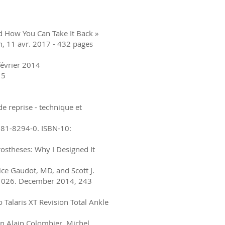
d How You Can Take It Back »
in, 11 avr. 2017 - 432 pages
février 2014
15
e reprise - technique et
381-8294-0. ISBN-10:
rostheses: Why I Designed It
ice Gaudot, MD, and Scott J.
521026. December 2014, 243
 Talaris XT Revision Total Ankle
an Alain Colombier, Michel