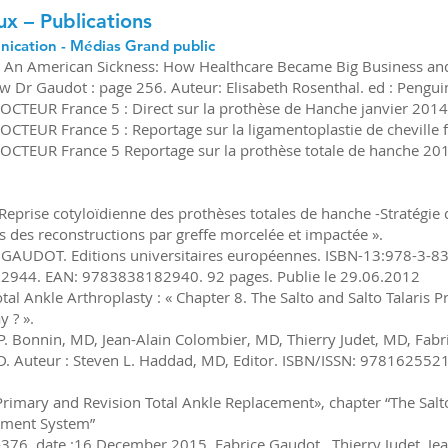
ux – Publications
ication - Médias Grand public
 « An American Sickness: How Healthcare Became Big Business an
ew Dr Gaudot : page 256. Auteur:
Elisabeth Rosenthal
. ed : Pengu
CTEUR France 5 : Direct sur la prothèse de Hanche janvier 2014
CTEUR France 5 : Reportage sur la ligamentoplastie de cheville 
CTEUR France 5 Reportage sur la prothèse totale de hanche 20
Reprise cotyloïdienne des prothèses totales de hanche -Stratégie d
ts des reconstructions par greffe morcelée et impactée ».
 GAUDOT. Editions universitaires européennes. ISBN-13:978-3-8
2944. EAN: 9783838182940. 92 pages. Publie le 29.06.2012
tal Ankle Arthroplasty : « Chapter 8. The Salto and Salto Talaris P
y ? ».
P. Bonnin, MD, Jean-Alain Colombier, MD, Thierry Judet, MD, Fabr
MD. Auteur : Steven L. Haddad, MD, Editor. ISBN/ISSN: 9781625
rimary and Revision Total Ankle Replacement», chapter “The Salto
ement System”
376. date :16 December 2015. Fabrice Gaudot , Thierry Judet, Je