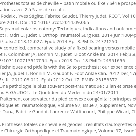
Prothèses totales de cheville – patin mobile ou fixe ? Série prosp
ations avec 2 à 5 ans de recul ».
 Rodaix , Yves Stiglitz, Fabrice Gaudot, Thierry Judet. RCOT. Vol 1
e 2014. Doi : 10.1016/j.rcot.2014.09.065
Supramalleolar osteotomy: Techniques, indications and outcomes i
ot F, Odri G, Judet T. Orthop Traumatol Surg Res. 2014 Jun;100(4)
/j.otsr.2013.12.027. Epub 2014 Apr 8.PMID: 24721250
A controlled, comparative study of a fixed-bearing versus mobile
t F, Colombier JA, Bonnin M, Judet T.Foot Ankle Int. 2014 Feb;35(
7/1071100713517094. Epub 2013 Dec 18.PMID: 24351656
echniques and pitfalls with the Salto prosthesis: our experience of
er JA, Judet T, Bonnin M, Gaudot F. Foot Ankle Clin. 2012 Dec;17
/j.fcl.2012.08.012. Epub 2012 Oct 17. PMID: 23158372
Une pathologie le plus souvent post-traumatique : Bilan et prise e
e ». F. GAUDOT. Le Quotidien du Médecin du 24/01/2011
Traitement conservateur du pied convexe congénital : principes et
dique et Traumatologique, Volume 97, Issue 7, Supplement, No
e Dana, Fabrice Gaudot, Laurence Wattincourt, Philippe Wicart, C
.
« Prothèses totales de cheville et géodes : résultats d’autogreffes 
e Chirurgie Orthopédique et Traumatologique, Volume 97, Issu