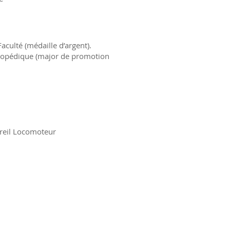
culté (médaille d’argent).
thopédique (major de promotion
areil Locomoteur