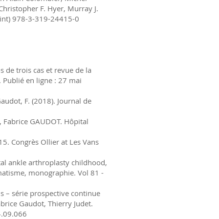
Christopher F. Hyer, Murray J.
rint) 978-3-319-24415-0
 de trois cas et revue de la
 Publié en ligne : 27 mai
audot, F. (2018). Journal de
TZ, Fabrice GAUDOT. Hôpital
015. Congrès Ollier at Les Vans
al ankle arthroplasty childhood,
matisme, monographie. Vol 81 -
s – série prospective continue
abrice Gaudot, Thierry Judet.
4.09.066