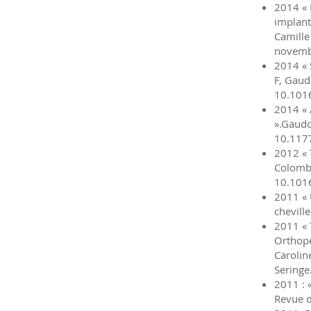
2014 « 
implant
Camille
novembr
2014 « 
F, Gaud
10.1016
2014 « 
».Gaudo
10.117
2012 « T
Colombi
10.1016
2011 « 
chevill
2011 « 
Orthopé
Carolin
Seringe
2011 : 
Revue d