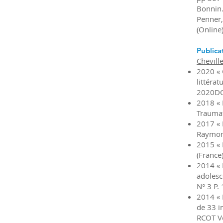
Bonnin.
Penner,
(Online
Publica
Chevill
2020 « 
littéra
2020DO
2018 « 
Traumat
2017 « 
Raymon
2015 « 
(France)
2014 « 
adolesc
N° 3 P.
2014 « 
de 33 i
RCOT Vo