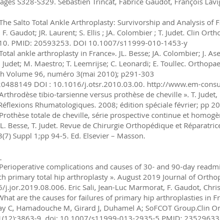
ages S328-S329. Sébastien Trincat, Fabrice Gaudot, François Lavig
The Salto Total Ankle Arthroplasty: Survivorship and Analysis of Fa
F. Gaudot; JR. Laurent; S. Ellis ; JA. Colombier ; T. Judet. Clin Ort
2010. PMID: 20593253. DOI 10.1007/s11999-010-1453-y
Total ankle arthroplasty in France». JL. Besse; JA. Colombier; J. As
T. Judet; M. Maestro; T. Leemrijse; C. Leonardi; E. Toullec. Ortho
ch Volume 96, numéro 3(mai 2010); p291-303
0488149 DOI : 10.1016/j.otsr.2010.03.00.
http://www.em-consu
Arthrodèse tibio-tarsienne versus prothèse de cheville ». T. Judet
 Réflexions Rhumatologiques. 2008; édition spéciale février; pp 20
Prothèse totale de cheville, série prospective continue et homogè
 JL. Besse, T. Judet. Revue de Chirurgie Orthopédique et Réparatric
(7) Suppl 1;pp 94-5. Ed. Elsevier – Masson.
e
Perioperative complications and causes of 30- and 90-day readmis
h primary total hip arthroplasty ». August 2019 Journal of Ortho
/j.jor.2019.08.006. Eric Sali, Jean-Luc Marmorat, F. Gaudot, Chri
hat are the causes for failures of primary hip arthroplasties in Fr
y C, Hamadouche M, Girard J, Duhamel A; SoFCOT Group.Clin Or
1(12):3863-9. doi: 10.1007/s11999-013-2935-5.PMID: 23529633 