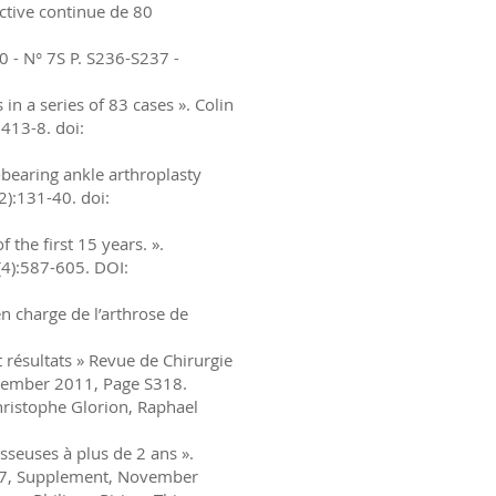
ective continue de 80
00 - N° 7S P. S236-S237 -
n a series of 83 cases ». Colin
:413-8. doi:
-bearing ankle arthroplasty
2):131-40. doi:
 the first 15 years. ».
(4):587-605. DOI:
n charge de l’arthrose de
 résultats » Revue de Chirurgie
vember 2011, Page S318.
hristophe Glorion, Raphael
osseuses à plus de 2 ans ».
e 7, Supplement, November