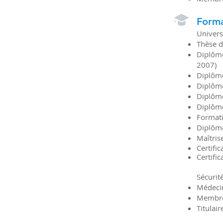
Forma
Universi
Thèse d
Diplôme
2007)
Diplôme
Diplôme
Diplôme
Diplôme
Formati
Diplôme
Maîtris
Certifi
Certifi
Sécurité
Médecin
Membre
Titulai