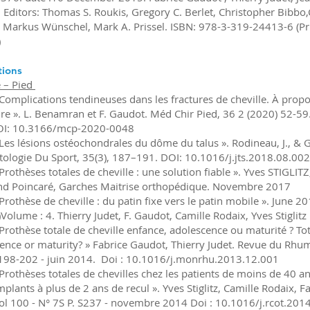
 Editors: Thomas S. Roukis, Gregory C. Berlet, Christopher Bibbo,
 Markus Wünschel, Mark A. Prissel. ISBN: 978-3-319-24413-6 (P
)
tions
e – Pied
Complications tendineuses dans les fractures de cheville. À propos
ture ». L. Benamran et F. Gaudot. Méd Chir Pied, 36 2 (2020) 52-59.
I: 10.3166/mcp-2020-0048
Les lésions ostéochondrales du dôme du talus ». Rodineau, J., & G
ologie Du Sport, 35(3), 187–191. DOI: 10.1016/j.jts.2018.08.002
Prothèses totales de cheville : une solution fiable ». Yves STIGLI
d Poincaré, Garches Maitrise orthopédique. Novembre 2017
Prothèse de cheville : du patin fixe vers le patin mobile ». June 2
Volume : 4. Thierry Judet, F. Gaudot, Camille Rodaix, Yves Stiglitz
Prothèse totale de cheville enfance, adolescence ou maturité ? Tot
ence or maturity? » Fabrice Gaudot, Thierry Judet. Revue du Rhu
 198-202 - juin 2014. Doi : 10.1016/j.monrhu.2013.12.001
Prothèses totales de chevilles chez les patients de moins de 40 an
mplants à plus de 2 ans de recul ». Yves Stiglitz, Camille Rodaix, F
l 100 - N° 7S P. S237 - novembre 2014 Doi : 10.1016/j.rcot.201