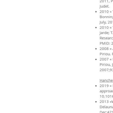
2011, P
Judet.
2010 « 
Bonnin; 
July, 
2010 « 
Jarde; 
Resear
PMID: 2
2008 « 
Piriou.
2007 « 
Piriou,
2007;93
Hanch
2019 « 
approac
10.1016
2013 «W
Delauna
Dec;47