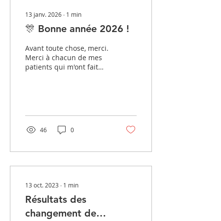
13 janv. 2026
∙
1
min
🎊 Bonne année 2026 !
Avant toute chose, merci.
Merci à chacun de mes
patients qui m'ont fait
confiance en 2025. Votre
courage face à la
douleur, votre patience
pendant la rééducation,
vos sourires lors des
consultations de suivi...
46
0
c'est vous qui donnez du
sens à mon métier. Je
suis heureux de vous
annoncer que la Clinique
Jouvenet se classe 3ème
au classement national
13 oct. 2023
∙
1
min
du Point en chirurgie de
la cheville paru fin 2025
Résultats des
(et premier
changement de
établissement Parisien),