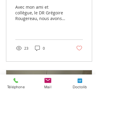
prothèse de cheville
avec 43 prothèses de
Avec mon ami et
cheville réalisées. Cette...
collègue, le DR Grégoire
Rougereau, nous avons
publié en collaboration
avec les Dr Yves STIGLITZ,
Charles Franqueville,...
23
0
Téléphone
Mail
Doctolib